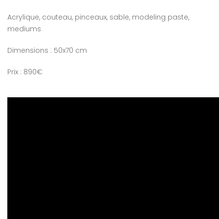
Acrylique, couteau, pinceaux, sable, modeling paste,
mediums
Dimensions : 50x70 cm
Prix : 890€